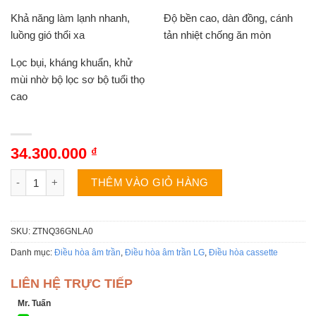
Khả năng làm lạnh nhanh,
Độ bền cao, dàn đồng, cánh
luồng gió thổi xa
tản nhiệt chống ăn mòn
Lọc bụi, kháng khuẩn, khử
mùi nhờ bộ lọc sơ bộ tuổi thọ
cao
34.300.000
₫
Điều hòa âm trần LG ZTNQ36GNLA0 | 36000BTU 4 hướng thổi 
THÊM VÀO GIỎ HÀNG
SKU:
ZTNQ36GNLA0
Danh mục:
Điều hòa âm trần
,
Điều hòa âm trần LG
,
Điều hòa cassette
LIÊN HỆ TRỰC TIẾP
Mr. Tuấn