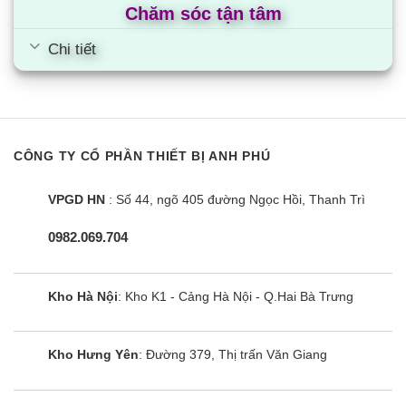
Chăm sóc tận tâm
Lưu lượng
m³/phút
50×1
gió
xSL
Chi tiết
Động cơ
Loại
BLDC
quạt
Đầu ra
RxSL
43.0×1
Làm lạnh
CÔNG TY CỔ PHẦN THIẾT BỊ ANH PHÚ
Độ ồn
dB(A)
51
Danh định
VPGD HN
: Số 44, ngõ 405 đường Ngọc Hồi, Thanh Trì
Môi chất
Ống kết
lạnh
mm(inch)
Φ6.35(1/4)
0982.069.704
nối
Đường
kính ngoài
Khí ga
Kho Hà Nội
: Kho K1 - Cảng Hà Nội - Q.Hai Bà Trưng
Đường
mm(inch)
Φ12.7(1/2)
kính ngoài
Chiều
Kho Hưng Yên
: Đường 379, Thị trấn Văn Giang
dài
Tối thiểu/
m
5/30
đường
Tối đa
ống