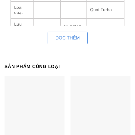
Loại
Quạt Turbo
quạt
Lưu
SH/H/M/L
lượng
-/17.0/15.0/13.0
m³/phút
gió
ĐỌC THÊM
Động cơ
Loại
BLDC
quạt
Đầu ra
RxSL
50.3×1
SẢN PHẨM CÙNG LOẠI
SH/H/M/L
Độ ồn
Làm lạnh
-/40/36/33
dB(A)
Ống kết
Ống lỏng
mm(inch)
Φ6.35(1/4)
nối
Ống hơi
mm(inch)
Φ12.7(1/2)
(O.D./I.D.)
Φ32(1-1/4)/
Ống xả
mm(inch)
Φ25(31/32)