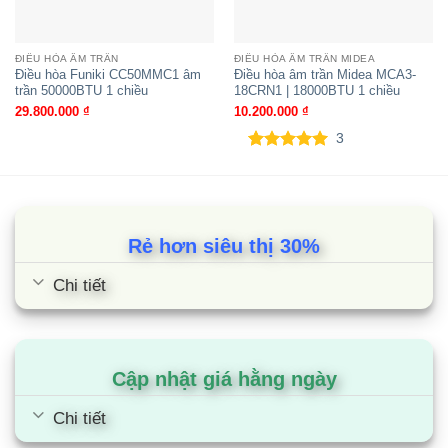
Mặt nạ
Mã sản
PT-MCHW0
trang rí
phẩm
ĐIỀU HÒA ÂM TRẦN
ĐIỀU HÒA ÂM TRẦN MIDEA
Màu vỏ
Trắng
Điều hòa Funiki CC50MMC1 âm
Điều hòa âm trần Midea MCA3-
máy
trần 50000BTU 1 chiều
18CRN1 | 18000BTU 1 chiều
29.800.000
₫
10.200.000
₫
Kích
( RxCxS)
950x35x950
thước
mm
3
5.00
3
trên 5
Khối
dựa trên
kg
6.3
lượng tinh
đánh giá
DÀN
ZUAD1
Rẻ hơn siêu thị 30%
NÓNG
Chi tiết
Nguồn
220-
V, Φ, Hz
điện
240,1,50/60
Kích
( RxCxS)
770x545x288
thước
mm
Cập nhật giá hằng ngày
Khối
lượng
( kg)
30.9
Chi tiết
tịnh