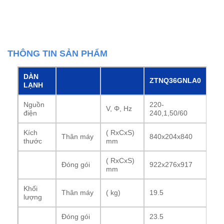
THÔNG TIN SẢN PHẨM
DÀN
ZTNQ36GNLA0
LẠNH
Nguồn
220-
V, Φ, Hz
điện
240,1,50/60
Kích
( RxCxS)
Thân máy
840x204x840
thước
mm
( RxCxS)
Đóng gói
922x276x917
mm
Khối
Thân máy
( kg)
19.5
lượng
Đóng gói
23.5