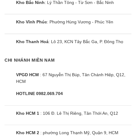
Kho Bắc Ninh
: Lý Thần Tông - Từ Sơn - Bắc Ninh
Chênh
Dàn nóng-
lệch độ
dàn lạnh
m
20
cao tối
Kho Vĩnh Phúc
: Phường Hùng Vương - Phúc Yên
Tối đa
đa
Tổng quan thiết kế điều hoà
Kho Thanh Hoá
: Lô 23, KCN Tây Bắc Ga, P. Đông Thọ
LG ZTNQ36GNLA0/ZUAD1
Dàn lạnh
CHI NHÁNH MIỀN NAM
Dàn lạnh của điều hòa âm trần LG có kích thước
siêu mỏng chưa đến 2cm giúp người dùng có thể
VPGD HCM
: 67 Nguyễn Thị Búp, Tân Chánh Hiệp, Q12,
HCM
lắp đặt máy ở những không gian trần hẹp thấp.
Bên cạnh đó, máy cũng được tích hợp bơm thoát
HOTLINE 0982.069.704
nước thải nên sẽ hạn chế được tình tạng nước
thải chảy ngược vào bên trong dàn lạnh.
Kho HCM 1
: 106 Đ. Lê Thị Riêng, Tân Thới An, Q12
Mặt nạ bên ngoài của ZTNQ36GNLA0 có thiết kế
tông màu trắng là chủ đạo nên rất dễ dàng phối
Kho HCM 2
: phường Long Thạnh Mỹ, Quận 9, HCM