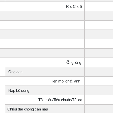
R x C x S
Ống lỏng
Ống gas
Tên môi chất lạnh
Nạp bổ sung
Tối thiểu/Tiêu chuẩn/Tối đa
Chiều dài không cần nạp