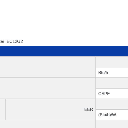
rter IEC12G2
Btu/h
CSPF
P
EER
(Btu/h)/W