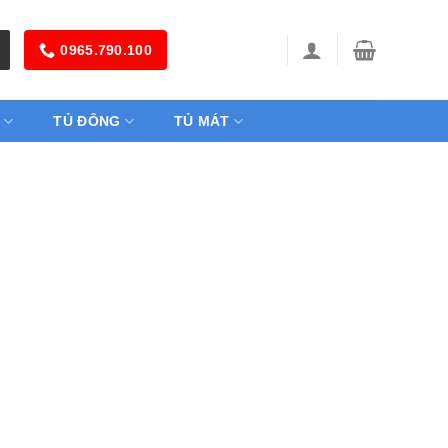
0965.790.100
TỦ ĐÔNG
TỦ MÁT