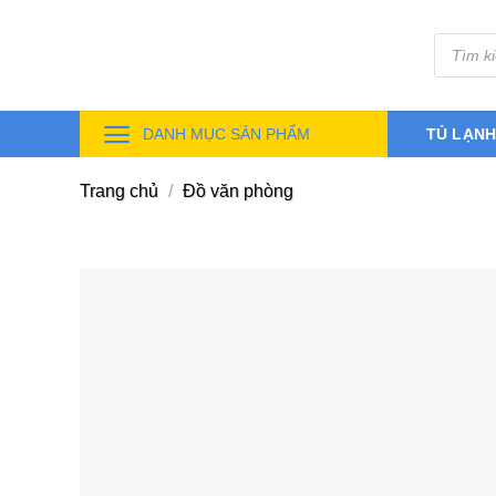
Skip
Tìm
to
kiếm
sản
content
phẩm
DANH MỤC SẢN PHẨM
TỦ LẠN
Trang chủ
/
Đồ văn phòng