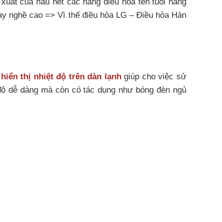
 xuất của hầu hết các hãng điều hòa tên tuổi hàng
 tay nghề cao => Vì thế điều hòa LG – Điều hòa Hàn
G
hiển thị nhiệt độ trên dàn lạnh
giúp cho việc sử
 độ dễ dàng mà còn có tác dụng như bóng đèn ngủ
2
i 20m
: Phòng ngủ, Phòng họp,…
g tiêu thụ so với máy điều hoà thông thường, làm
 máy.