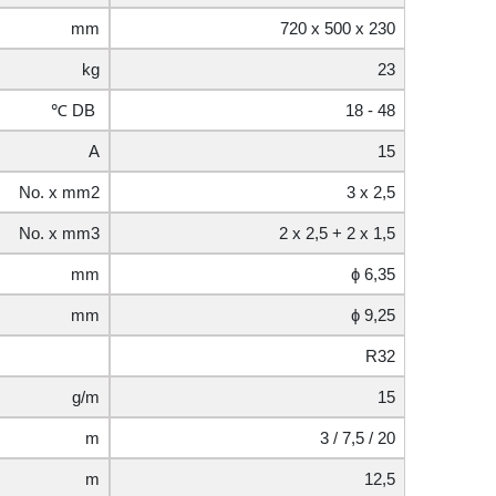
mm
720 x 500 x 230
kg
23
℃ DB
18 - 48
A
15
No. x mm2
3 x 2,5
No. x mm3
2 x 2,5 + 2 x 1,5
mm
ɸ 6,35
mm
ɸ 9,25
R32
g/m
15
m
3 / 7,5 / 20
m
12,5