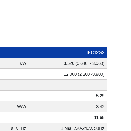
IEC12G2
kW
3,520 (0,640 ~ 3,960)
12,000 (2,200~9,800)
5,29
W/W
3,42
11,65
ø, V, Hz
1 pha, 220-240V, 50Hz