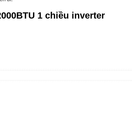
000BTU 1 chiều inverter
r số lượng