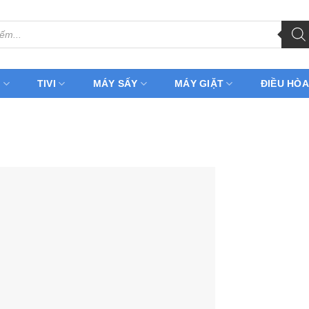
H
TIVI
MÁY SẤY
MÁY GIẶT
ĐIỀU HÒA