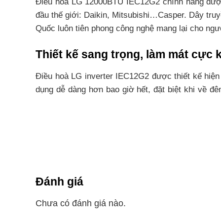
Điều hòa LG 12000BTU IEC12G2 chính hãng đư
đầu thế giới: Daikin, Mitsubishi…Casper. Dây truy
Quốc luôn tiên phong công nghệ mang lại cho ngườ
Thiết kế sang trọng, làm mát cực k
Điều hoà LG inverter IEC12G2 được thiết kế hiện
dụng dễ dàng hơn bao giờ hết, đặt biệt khi về đ
nhỏ.
Với công suất
điều hòa 12000BTU
, LG IEC12G2 là
Công nghệ LG Dual inverter chẳng 
Điều hoà LG Dual inverter IEC12G2 công nghệ tiê
Đánh giá
lạnh nhanh hơn 40% . Ngoài ra, điều hòa inverter 
Chưa có đánh giá nào.
Kiểm soát năng lượng hiệu quả