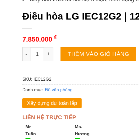
Điều hòa LG IEC12G2 | 12
₫
7.850.000
Điều hòa LG IEC12G2 | 12000BTU 1 chiều inverte
THÊM VÀO GIỎ HÀNG
SKU:
IEC12G2
Danh mục:
Đồ văn phòng
Xây dựng dự toán lắp
LIÊN HỆ TRỰC TIẾP
Mr.
Ms.
Tuấn
Hương