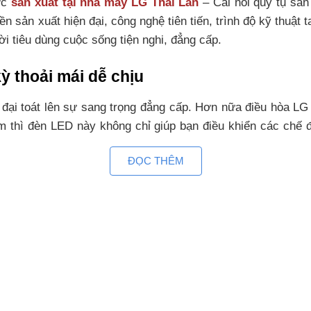
ợc
sản xuất tại nhà máy LG Thái Lan
– Cái nôi quy tụ sản
ền sản xuất hiện đại, công nghệ tiên tiến, trình độ kỹ thuật
i tiêu dùng cuộc sống tiện nghi, đẳng cấp.
ỳ thoải mái dễ chịu
 đại toát lên sự sang trọng đẳng cấp. Hơn nữa điều hòa L
êm thì đèn LED này không chỉ giúp bạn điều khiển các chế
ĐỌC THÊM
 sự lựa chọn hoàn hảo lắp đặt cho phòng có
diện tích dướ
phải lo tiền điện
n tiến độc đáo giúp điều hòa LG tiết kiệm tới 70% điện năn
còn giúp máy vận hành êm ái, bền bỉ và kéo dài tuổi thọ cho