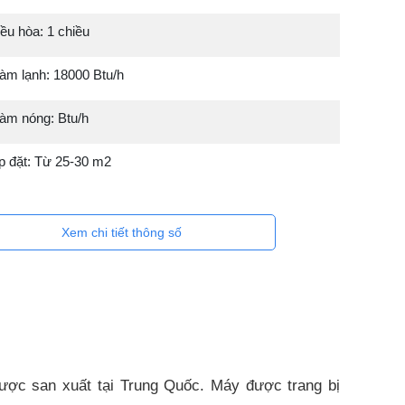
ều hòa: 1 chiều
àm lạnh: 18000 Btu/h
làm nóng: Btu/h
ắp đặt: Từ 25-30 m2
Xem chi tiết thông số
ợc san xuất tại Trung Quốc. Máy được trang bị