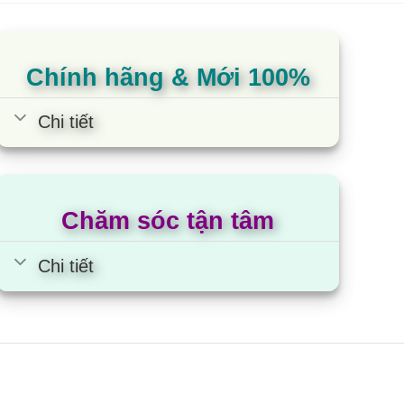
Chính hãng & Mới 100%
Chi tiết
Chăm sóc tận tâm
iều hòa Hisense AS-
Chi tiết
4TW4RXBTU00 | 24000BTU 1
hiều inverter