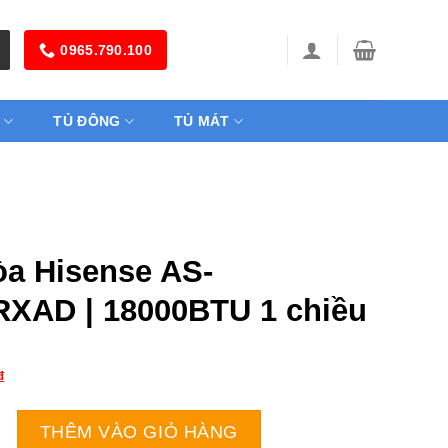
0965.790.100
TỦ ĐÔNG
TỦ MÁT
òa Hisense AS-
XAD | 18000BTU 1 chiều
₫
ense AS-18CR4RXAD | 18000BTU 1 chiều số lượng
THÊM VÀO GIỎ HÀNG