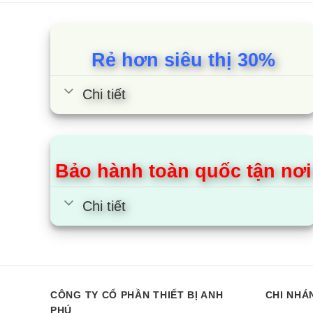
Rẻ hơn siêu thị 30%
Chi tiết
Bảo hành toàn quốc tận nơi
Điều hòa Hisense AS-
Điều hòa Hi
Chi tiết
18TW4RGATU00 | 18000BTU 1
10CR4RYDDJ
chiều inverter
chiều
CÔNG TY CỔ PHẦN THIẾT BỊ ANH
CHI NHÁ
PHÚ