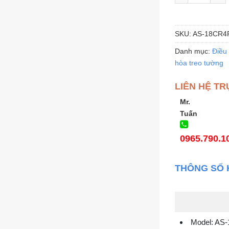
SKU:
AS-18CR4
Danh mục:
Điều 
hòa treo tường
LIÊN HỆ TR
Mr.
Tuấn
0965.790.1
THÔNG SỐ 
Model: AS