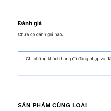
Tuy chiếc điều hòa Hisense 1 chiều 18000btu A
kiệm lên đến 30% so với chế độ hoạt động thông 
Làm lạnh nhanh
Đánh giá
Khi vận hành điều hòa Hisense giá rẻ AS-18CR4RX
Chưa có đánh giá nào.
khoái, thư giãn.
Bộ lọc bụi 4 trong 1
Chỉ những khách hàng đã đăng nhập và đã 
Trên dàn lạnh của điều hòa Hisense 18000btu 1 ch
bẩn, vi khuẩn, nấm mốc và mùi hôi trong không kh
Cảm biến thân nhiệt IFeel
Kích hoạt chức năng I FEEL, máy điều hòa sẽ tự
nhiệt độ phòng không chênh lệch với nhiệt độ xung
SẢN PHẨM CÙNG LOẠI