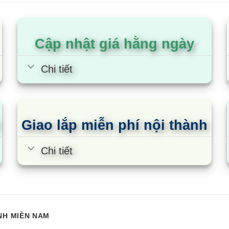
Cập nhật giá hằng ngày
Chi tiết
Giao lắp miễn phí nội thành
sense AS-
Điều hòa Hisense AS-
Đ
Chi tiết
02 | 9000BTU 1
12CR4RVEDJ01 | 12000BTU 1
2
chiều
c
NH MIỀN NAM