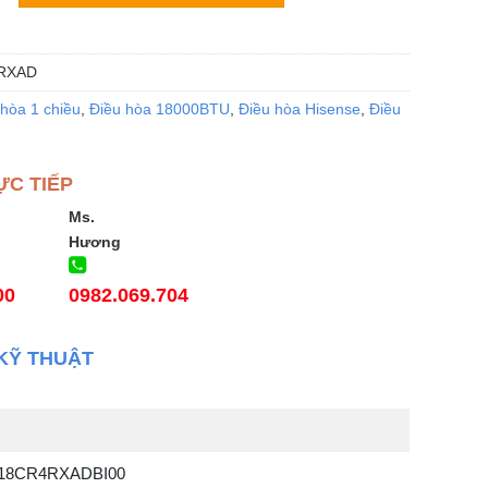
RXAD
hòa 1 chiều
,
Điều hòa 18000BTU
,
Điều hòa Hisense
,
Điều
ỰC TIẾP
Ms.
Hương
00
0982.069.704
KỸ THUẬT
-18CR4RXADBI00