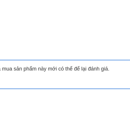
S-18CR4RXADBI00 này không được trang bị công nghệ Inve
thường.
ADBI00 với chế độ Fast Cooling, máy sẽ tạo ra luồng khí l
mua sản phẩm này mới có thể để lại đánh giá.
iều AS-18CR4RXADBI00 này được tích hợp sẵn bộ lọc bụi 4 tr
í, giúp làm sạch không khí trong nhà, bảo vệ sức khỏe gia đ
 động điều chỉnh tăng hoặc giảm nhiệt độ cài đặt dựa the
 quanh cơ thể người dùng, tối ưu tiêu hao điện năng.