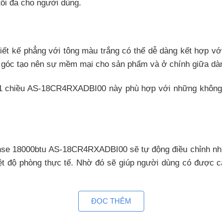
tối đa cho người dùng.
 kế phẳng với tông màu trắng có thể dễ dàng kết hợp với
óc tạo nên sự mềm mại cho sản phẩm và ở chính giữa dàn l
e 1 chiều AS-18CR4RXADBI00 này phù hợp với những không 
se 18000btu AS-18CR4RXADBI00 sẽ tự động điều chỉnh nhi
iệt độ phòng thực tế. Nhờ đó sẽ giúp người dùng có được c
ĐỌC THÊM