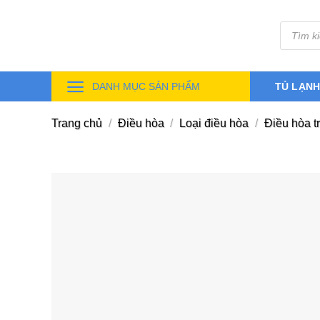
Skip
Tìm
to
kiếm
sản
content
phẩm
DANH MỤC SẢN PHẨM
TỦ LẠN
Trang chủ
/
Điều hòa
/
Loại điều hòa
/
Điều hòa t