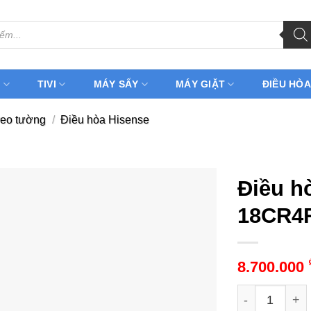
H
TIVI
MÁY SẤY
MÁY GIẶT
ĐIỀU HÒA
reo tường
/
Điều hòa Hisense
Điều h
18CR4R
8.700.000
Điều hòa His