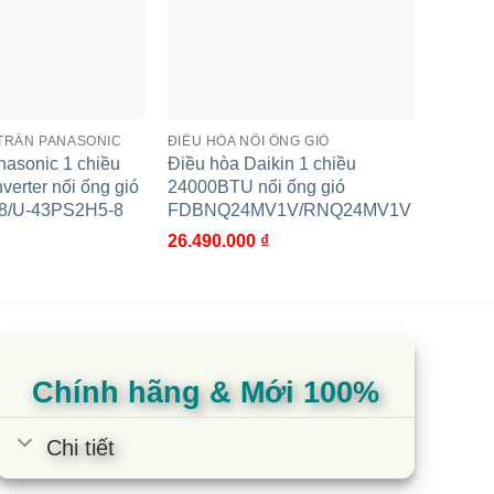
 TRẦN PANASONIC
ĐIỀU HÒA NỐI ỐNG GIÓ
ĐIỀU HÒ
ờ sự đa dạng kiểu dáng của cục lạnh và các
nasonic 1 chiều
Điều hòa Daikin 1 chiều
Điều hò
erter nối ống gió
24000BTU nối ống gió
24000B
8/U-43PS2H5-8
FDBNQ24MV1V/RNQ24MV1V
FDMR
ng trong những nơi đòi hỏi tính thẩm mỹ cao,
26.490.000
₫
23.490
o thích hợp với không gian phòng. Khoang hút
Chính hãng & Mới 100%
Chi tiết
ao động từ 32 dB(A) đến 45 dB(A).