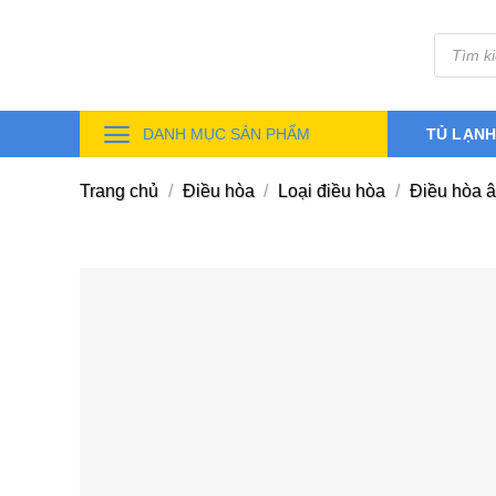
Skip
Tìm
to
kiếm
sản
content
phẩm
DANH MỤC SẢN PHẨM
TỦ LẠN
Trang chủ
/
Điều hòa
/
Loại điều hòa
/
Điều hòa â