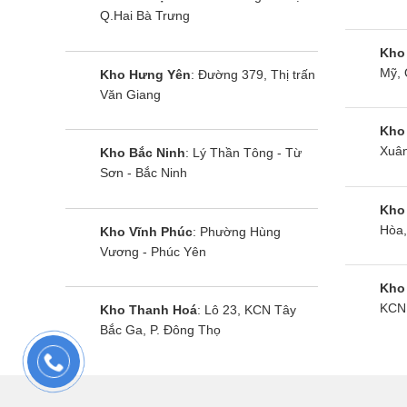
Q.Hai Bà Trưng
Kho
Mỹ, 
Kho Hưng Yên
: Đường 379, Thị trấn
Văn Giang
Kho
Xuân
Kho Bắc Ninh
: Lý Thần Tông - Từ
Sơn - Bắc Ninh
Kho
Điều hòa âm trần Daikin
Điều hòa Dai
Hòa,
Kho Vĩnh Phúc
: Phường Hùng
FCNQ42MV1/RNQ42MY1
42000BTU nố
Vương - Phúc Yên
42000Btu 1 chiều
FDMRN125D
RR125DBXY
Kho
KCN 
Kho Thanh Hoá
: Lô 23, KCN Tây
Bắc Ga, P. Đông Thọ