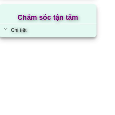
Chăm sóc tận tâm
Chi tiết
 của mình dàn trao đổi nhiệt ở dàn nóng được xử
 đến từ môi trường bên ngoài.
ui lòng liên hệ hotline của chúng tôi để được tư
ng nhỏ hơn: FDMNQ36MV1/RNQ36MY1