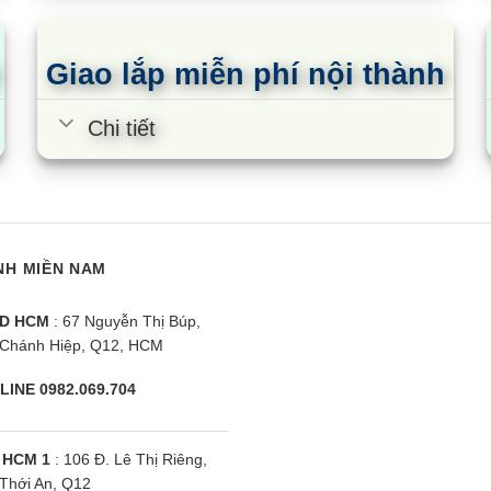
 58 dB(A).
Giao lắp miễn phí nội thành
 RNQ42MY1 chống ăn mòn
Chi tiết
ikin trang bị cho sản phẩm điều hòa FDMNQ42MV1/RNQ42MY1
hịu đựng được sự ăn mòn do hơi muối, mưa và các tác nhân
a Daikin FDMNQ42MV1/RNQ42MY1, nếu có bất kỳ thắc mắc gì, v
NH MIỀN NAM
công suất nhỏ hơn trong cùng series để sử dụng cho phò
D HCM
: 67 Nguyễn Thị Búp,
Chánh Hiệp, Q12, HCM
LINE 0982.069.704
 HCM 1
: 106 Đ. Lê Thị Riêng,
Thới An, Q12