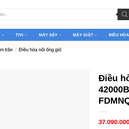
H
TIVI
MÁY SẤY
MÁY GIẶT
ĐIỀU HÒA
m trần
/
Điều hòa nối ống gió
Điều hò
42000B
FDMNQ
37.090.00