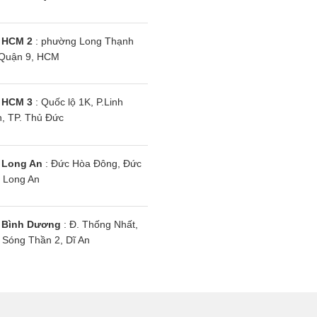
 HCM 2
: phường Long Thạnh
Quận 9, HCM
 HCM 3
: Quốc lộ 1K, P.Linh
, TP. Thủ Đức
 Long An
: Đức Hòa Đông, Đức
kin 1 chiều
Điều hòa Daikin 1 chiều
Đ
 Long An
i ống gió
18000BTU nối ống gió
F
XV1V-
FDBRN50DXV1V/RNV50BV1V
R
1V
c
 Bình Dương
: Đ. Thống Nhất,
Sóng Thần 2, Dĩ An