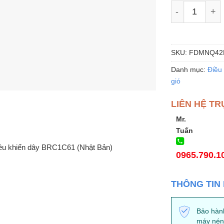
Điều hòa Dai
SKU:
FDMNQ42
Danh mục:
Điều
gió
LIÊN HỆ TR
Mr.
Tuấn
ều khiển dây BRC1C61 (Nhật Bản)
0965.790.1
THÔNG TIN
Bảo hàn
máy nén