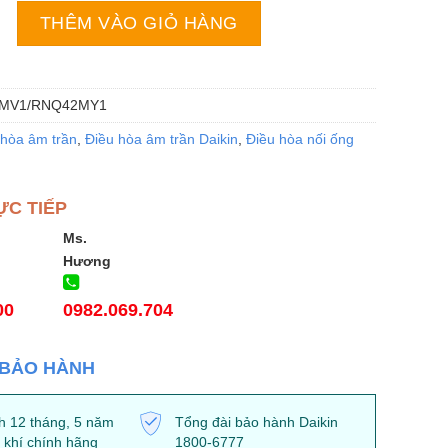
kin 1 chiều 42000BTU nối ống gió FDMNQ42MV1/RNQ42MY1
THÊM VÀO GIỎ HÀNG
MV1/RNQ42MY1
 hòa âm trần
,
Điều hòa âm trần Daikin
,
Điều hòa nối ống
ỰC TIẾP
Ms.
Hương
00
0982.069.704
 BẢO HÀNH
h 12 tháng, 5 năm
Tổng đài bảo hành Daikin
 khí chính hãng
1800-6777