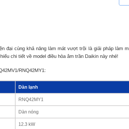
ại cùng khả năng làm mát vượt trội là giải pháp làm m
iểu chi tiết về model điều hòa âm trần Daikin này nhé!
DMNQ42MV1/RNQ42MY1:
Dàn lạnh
RNQ42MY1
Dàn nóng
12.3 kW