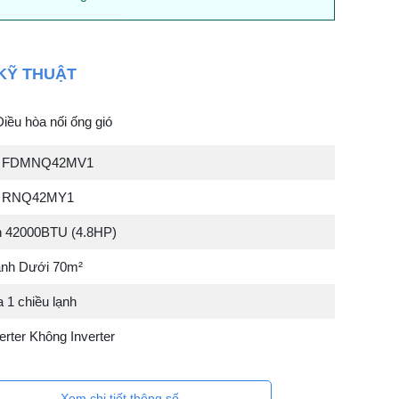
KỸ THUẬT
Điều hòa nối ống gió
hà FDMNQ42MV1
rời RNQ42MY1
h 42000BTU (4.8HP)
ạnh Dưới 70m²
 1 chiều lạnh
rter Không Inverter
Xem chi tiết thông số