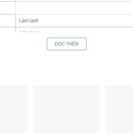
Làm lạnh
2.74 W/W
ĐỌC THÊM
Độ ồn (Cao/Thấp)
30.5 x 155 x 68 cm
Độ ồn
134.5 x 90 x 32 cm
Lỏng
o/ 15.9 mm
50m
(Chiều dài tương đương 70 m)