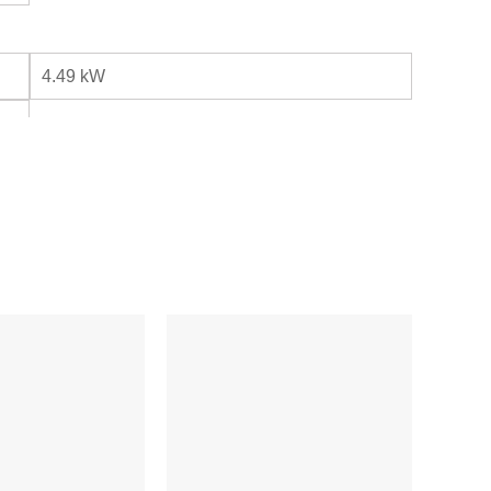
4.49 kW
46/37 dB(A)
56 dB(A)
o/ 9.5 mm