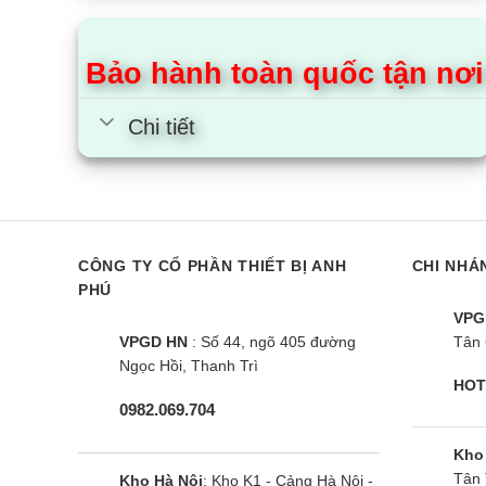
Dàn nóng hoạt động ở mức độ ồn từ 48 dB(A) đến
Bảo hành toàn quốc tận nơi
Cánh tản nhiệt dàn nóng
Chi tiết
Để nâng cao tuổi thọ, giúp máy bền lâu hơn, Da
lý chống ăn mòn sơ bộ bằng acryl, có khả năng c
Trên đây là một số thông tin nổi bật về điều hò
vấn giải đáp miễn phí.
CÔNG TY CỔ PHẦN THIẾT BỊ ANH
CHI NHÁ
PHÚ
Ngoài ra, bạn có thể tham khảo thêm model có 
VPG
VPGD HN
: Số 44, ngõ 405 đường
Tân 
Ngọc Hồi, Thanh Trì
Cùng Chủ Đề:
HOT
0982.069.704
Kho
Tân 
Kho Hà Nội
: Kho K1 - Cảng Hà Nội -