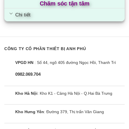
Dải hoạt động
21 đến 46 CDB
Chăm sóc tận tâm
Ống kết nối
Chi tiết
Lỏng (Loe)
ɸ9.5 mm
Hơi (Loe)
ɸ15.9 mm
VP25 mm(Đường kính
CÔNG TY CỔ PHẦN THIẾT BỊ ANH PHÚ
Dàn
trong ɸ25 x Đường kính
lạnh
ngoài ɸ32)
Ống xả
VPGD HN
: Số 44, ngõ 405 đường Ngọc Hồi, Thanh Trì
Dàn
ɸ18.0 mm (Lỗ)
nóng
0982.069.704
Chiều dài tối đa ống nối các
50 m(Chiều dài tương
thiết bị
đương 70)
Kho Hà Nội
: Kho K1 - Cảng Hà Nội - Q.Hai Bà Trưng
Chênh lệch độ cao tối đa
30 m
trong lắp đặt
Kho Hưng Yên
: Đường 379, Thị trấn Văn Giang
Cách nhiệt
Cả ống lỏng và ống hơi
Điều hòa FBA71BVMA9/RZF71CYM âm trần