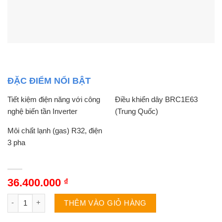
ĐẶC ĐIỂM NỔI BẬT
Tiết kiệm điện năng với công
Điều khiển dây BRC1E63
nghệ biến tần Inverter
(Trung Quốc)
Môi chất lạnh (gas) R32, điện
3 pha
36.400.000
₫
Điều hòa Daikin FBA71BVMA9/RZF71CYM 24000BTU 1 chiều Inve
THÊM VÀO GIỎ HÀNG