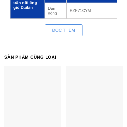
trần nối ống
gió Daikin
Dàn
RZF71CYM
nóng
Dàn
1 Pha, 220-240 V / 220-
lạnh
230V, 50 / 60Hz
ĐỌC THÊM
Nguồn điện
Dàn
3 Pha, 380-415 / 380V,
nóng
50 / 60Hz
7.1 kW
SẢN PHẨM CÙNG LOẠI
(3.2-8.0)
Công suất làm lạnh
Định mức (Tối thiểu – Tối
đa)
24,200 Btu/h
(10,900-27,300)
Công suất điện
Làm
2,15 kW
tiêu thụ
lạnh
COP
3.30 kW/kW
CSPF
5,19 kWh/kWh
Dàn lạnh