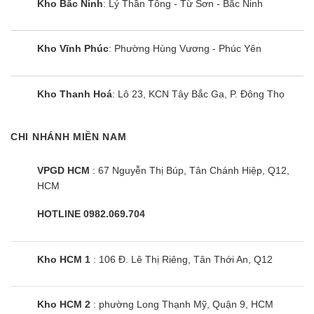
Kho Bắc Ninh
: Lý Thần Tông - Từ Sơn - Bắc Ninh
có tính thẩm mỹ cao
Không chỉ riêng điều hòa FBA71BVMA9, mà nhìn
Kho Vĩnh Phúc
: Phường Hùng Vương - Phúc Yên
chung, các sản phẩm điều hòa nối ống gió với
thiết kế giấu trần, chỉ để lộ cửa gió, mang lại tính
Kho Thanh Hoá
: Lô 23, KCN Tây Bắc Ga, P. Đông Thọ
thẩm mỹ cao cho căn phòng nhà bạn.
Cửa gió được thiết kế linh hoạt, tùy chọn từ kích
CHI NHÁNH MIỀN NAM
thước, màu sắc, cho đến kiểu dáng…mang lại sự
hài hòa, tinh tế sang trọng cho căn phòng của
VPGD HCM
: 67 Nguyễn Thị Búp, Tân Chánh Hiệp, Q12,
HCM
Bạn.
HOTLINE 0982.069.704
FBA71BVMA9/RZF71CYM hiệu suất làm mát
cao
Kho HCM 1
: 106 Đ. Lê Thị Riêng, Tân Thới An, Q12
Tiết kiệm điện tới 50% nhờ công nghệ Inverter
Điều hòa nối ống gió Daikin
FBA71BVMA9/RZF71CYM được tích hợp công
Kho HCM 2
: phường Long Thạnh Mỹ, Quận 9, HCM