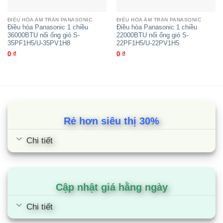
Lưu
23.0 /19.5 /16.0 m/phút
ĐIỀU HÒA ÂM TRẦN PANASONIC
ĐIỀU HÒA ÂM TRẦN PANASONIC
lượng
Điều hòa Panasonic 1 chiều
Điều hòa Panasonic 1 chiều
gió
36000BTU nối ống gió S-
22000BTU nối ống gió S-
812 /688 /565 cfm
(C/TB/T)
35PF1H5/U-35PV1H8
22PF1H5/U-22PV1H5
Quạt
0
₫
0
₫
Áp suất
Định mức 50 (50-
tĩnh bên
150) Pa
ngoài
Độ ồn (C/TB/T)
38.0/35.0/33.0 dB(A)
Phin lọc
Rẻ hơn siêu thị 30%
Kích thước (CxRxD)
245x1000x800 mm
Chi tiết
Trọng lượng máy
37 kg
Dải hoạt động
14 đến 25 CWB
Cập nhật giá hằng ngày
Dàn nóng
Chi tiết
Màu sắc
Màu trắng ngà