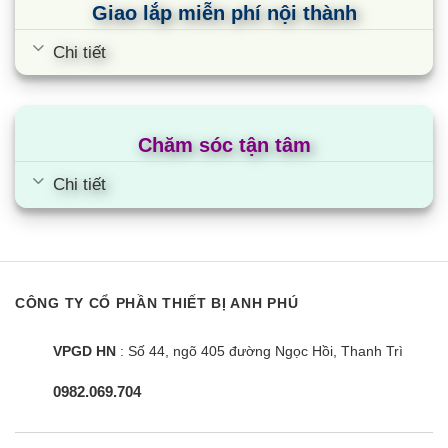
Giao lắp miễn phí nội thành
hiện đại vừa giúp hiển thị những thông số cần thiết
khi điều hòa hoạt động, vừa tôn lên nét sang trọng
Chi tiết
cho sản phẩm.
Gas lạnh tiên tiến, thân thiện môi trường
Chăm sóc tận tâm
GVC18AL K6NNC7A sử dụng Gas R32, môi chất
lạnh thế hệ mới cho năng suất làm lạnh cao hơn
Chi tiết
1,6 lần so với gas thường. Gas R32 còn giúp tiết
kiệm điện năng và bảo vệ môi trường vì không
chứa chất gây suy giảm tầng Ozon.
Chế độ khóa phím tiện dụng
CÔNG TY CỔ PHẦN THIẾT BỊ ANH PHÚ
Nhấn giữ cùng lúc phím tăng và giảm trên remote
VPGD HN
: Số 44, ngõ 405 đường Ngọc Hồi, Thanh Trì
để vô hiệu hóa các phím chức năng trên remote,
tránh trường hợp trẻ nhỏ đùa nghịch làm gián
0982.069.704
đoạn hoạt động của điều hòa