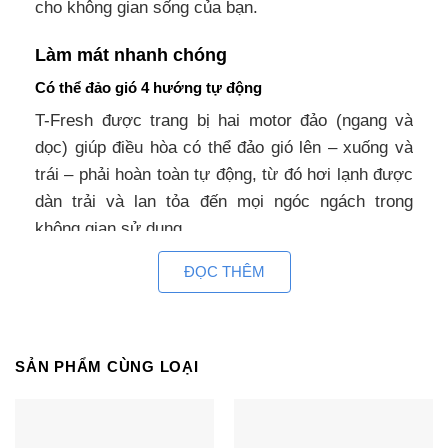
cho không gian sống của bạn.
Làm mát nhanh chóng
Có thể đảo gió 4 hướng tự động
T-Fresh được trang bị hai motor đảo (ngang và
dọc) giúp điều hòa có thể đảo gió lên – xuống và
trái – phải hoàn toàn tự động, từ đó hơi lạnh được
dàn trải và lan tỏa đến mọi ngóc ngách trong
không gian sử dụng.
ĐỌC THÊM
Người dùng sẽ tận hưởng được không gian mát
lạnh một cách thoải mái ở bất kỳ vị trí nào trong
không gian này.
SẢN PHẨM CÙNG LOẠI
Mát lạnh tự nhiên nhờ chế độ REAL COOL
Real cool là công nghệ độc quyền đến từ Gree,
công nghệ này cho hơi lạnh sâu hơn, tự nhiên hơn