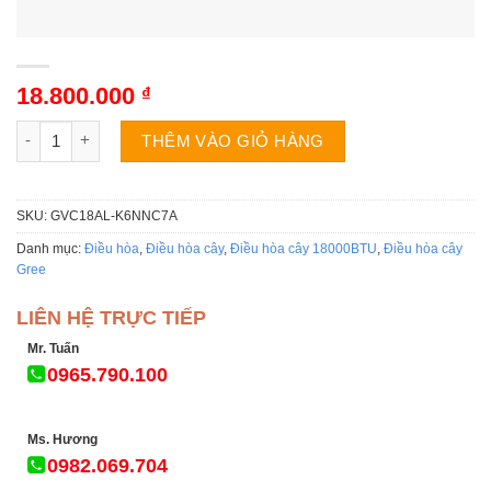
18.800.000
₫
Điều hòa cây Gree GVC18AL-K6NNC7A | 18000BTU 1 chiều số 
THÊM VÀO GIỎ HÀNG
SKU:
GVC18AL-K6NNC7A
Danh mục:
Điều hòa
,
Điều hòa cây
,
Điều hòa cây 18000BTU
,
Điều hòa cây
Gree
LIÊN HỆ TRỰC TIẾP
Mr. Tuấn
0965.790.100
Ms. Hương
0982.069.704