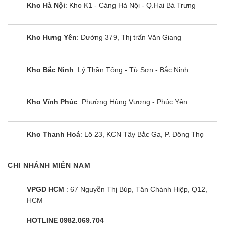
Kho Hà Nội
: Kho K1 - Cảng Hà Nội - Q.Hai Bà Trưng
Cùng Chủ Đề:
Kho Hưng Yên
: Đường 379, Thị trấn Văn Giang
Kho Bắc Ninh
: Lý Thần Tông - Từ Sơn - Bắc Ninh
Kho Vĩnh Phúc
: Phường Hùng Vương - Phúc Yên
Kho Thanh Hoá
: Lô 23, KCN Tây Bắc Ga, P. Đông Thọ
CHI NHÁNH MIỀN NAM
Điều hòa cây Gree GVC24AL-
VPGD HCM
: 67 Nguyễn Thị Búp, Tân Chánh Hiệp, Q12,
K6NNC7A | 24000BTU 1 chiều
HCM
HOTLINE 0982.069.704