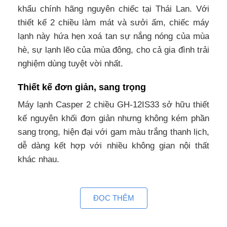
khẩu chính hãng nguyên chiếc tại Thái Lan. Với
thiết kế 2 chiều làm mát và sưởi ấm, chiếc máy
lạnh này hứa hẹn xoá tan sự nắng nóng của mùa
hè, sự lạnh lẽo của mùa đông, cho cả gia đình trải
nghiệm dùng tuyệt vời nhất.
Thiết kế đơn giản, sang trọng
Máy lạnh Casper 2 chiều GH-12IS33 sở hữu thiết
kế nguyên khối đơn giản nhưng không kém phần
sang trọng, hiện đại với gam màu trắng thanh lịch,
dễ dàng kết hợp với nhiều không gian nội thất
khác nhau.
Với công suất điều hòa 12000BTU, chiếc điều hoà
Casper GH12IS33 là thiết bị làm mát lý tưởng cho
ĐỌC THÊM
các không gian phòng từ 15-20m2 như phòng ngủ,
phòng khách nhỏ, phòng họp nhỏ,…