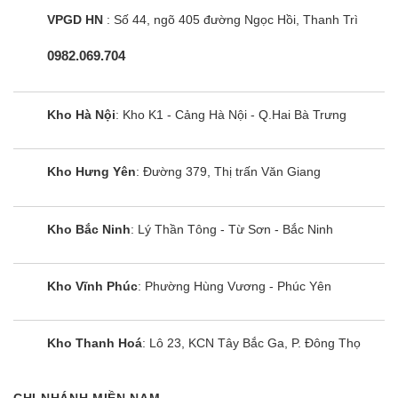
năng tiêu thụ so với các máy điều hoà thông
VPGD HN
: Số 44, ngõ 405 đường Ngọc Hồi, Thanh Trì
thường.
0982.069.704
Kho Hà Nội
: Kho K1 - Cảng Hà Nội - Q.Hai Bà Trưng
Bảo vệ sức khoẻ toàn diện cho người dùng
Chiếc điều hòa Casper 12000 2 chiều này sử dụng
Kho Hưng Yên
: Đường 379, Thị trấn Văn Giang
hệ thống lưới lọc đa chiều Airfresh loại bỏ hiệu
quả các mùi hôi khó chịu như mùi thuốc lá, mùi
ẩm mốc,… Đồng thời, các hạt bụi siêu nhỏ 0.3
Kho Bắc Ninh
: Lý Thần Tông - Từ Sơn - Bắc Ninh
micromet, giúp bầu không khí trong phòng luôn
tươi mát, sạch khuẩn.
Kho Vĩnh Phúc
: Phường Hùng Vương - Phúc Yên
Ngoài ra, chiếc điều hoà GH-12IS33 còn trang bị
màng lọc tăng cường vitamin C giúp không khí
Kho Thanh Hoá
: Lô 23, KCN Tây Bắc Ga, P. Đông Thọ
trong lành, tăng cường sức khoẻ.
CHI NHÁNH MIỀN NAM