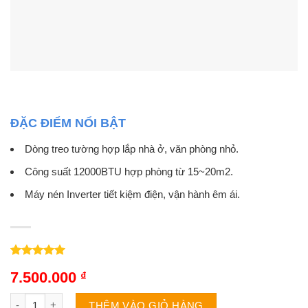
ĐẶC ĐIỂM NỔI BẬT
Dòng treo tường hợp lắp nhà ở, văn phòng nhỏ.
Công suất 12000BTU hợp phòng từ 15~20m2.
Máy nén Inverter tiết kiệm điện, vận hành êm ái.
5.00
2
trên 5
7.500.000
₫
dựa trên
đánh giá
Điều hòa Casper GH-12IS33 | 12000BTU 2 chiều inverter số lượ
THÊM VÀO GIỎ HÀNG