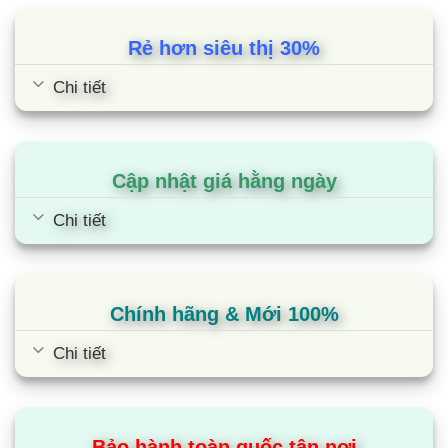
trước đây. Đồng thời, R32 được công nhận là moi
chất lạnh thân thiện với môi trường, hạn chế rủi ro
Rẻ hơn siêu thị 30%
nóng lên toàn cầu, an toàn cho người sử dụng.
Chi tiết
Máy lạnh GH-12IS33 làm lạnh nhanh chỉ
Cập nhật giá hằng ngày
trong 30s
Chi tiết
Khi khởi động chế độ Turbo trên máy điều hòa 2
chiều GH-12IS33, người dùng sẽ nhanh chóng
cảm nhận được không khí mát lạnh tức thì chỉ sau
30s khởi động.
Chính hãng & Mới 100%
Chi tiết
Công nghệ cảm biến nhiệt độ I-Feel
Điều hòa Casper 12000 áp dụng công nghệ cảm
Bảo hành toàn quốc tận nơi