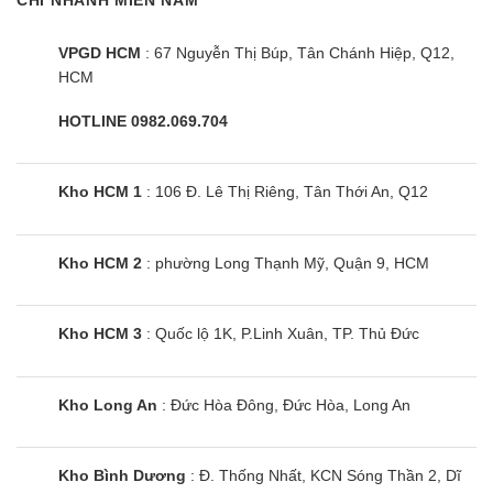
VPGD HCM
: 67 Nguyễn Thị Búp, Tân Chánh Hiệp, Q12,
Máy điều hòa 2 chiều GH-12IS33 ngăn ngừa
HCM
vi khuẩn và nấm mốc phát triển nhờ chế độ
I-clean
HOTLINE 0982.069.704
Máy điều hòa GH-12IS33 2 chiều trang bị công
nghệ tự động làm sạch iClean trong vòng 20 phút
Kho HCM 1
: 106 Đ. Lê Thị Riêng, Tân Thới An, Q12
kể từ khi kích hoạt, giúp loại bỏ bụi bẩn, vi khuẩn
và nấm mốc ở dàn lạnh. Mang lại bầu không khí
Kho HCM 2
: phường Long Thạnh Mỹ, Quận 9, HCM
trong lành, an toàn cho sức khoẻ người dùng.
Kho HCM 3
: Quốc lộ 1K, P.Linh Xuân, TP. Thủ Đức
Dàn tản nhiệt mạ vàng bền bỉ với thời gian
Kho Long An
: Đức Hòa Đông, Đức Hòa, Long An
Dàn tản nhiệt bằng đồng mạ vàng của điều hoà
Casper này giúp:
Kho Bình Dương
: Đ. Thống Nhất, KCN Sóng Thần 2, Dĩ