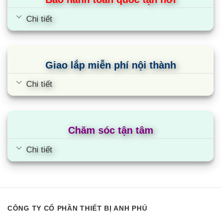
biến điều chỉnh nhiệt I-Feel cân bằng nhiệt độ và
Chi tiết
lượng gió
Khi kích hoạt tính năng này, máy sẽ cảm nhận
nhiệt độ của con người trong phòng và tự động
Giao lắp miễn phí nội thành
điều chỉnh nhiệt độ phù hợp dựa theo cơ chế cảm
Chi tiết
ứng nhiệt thông minh, cho người dùng cảm giác
thoải mái, dễ chịu khi sử dụng điều hoà.
Chăm sóc tận tâm
Casper GH-12IS33 tiết kiệm điện lên đến
Chi tiết
30%
Điều hòa GH-12IS33 2 chiều trang bị công nghệ i-
Saving sử dụng máy nén biến tần Inverter hoạt
động ở tần số thấp (1Hz) giúp duy trì nhiệt độ ổn
CÔNG TY CỔ PHẦN THIẾT BỊ ANH PHÚ
định, vận hành bền bỉ, tiết kiệm đến 30% điện