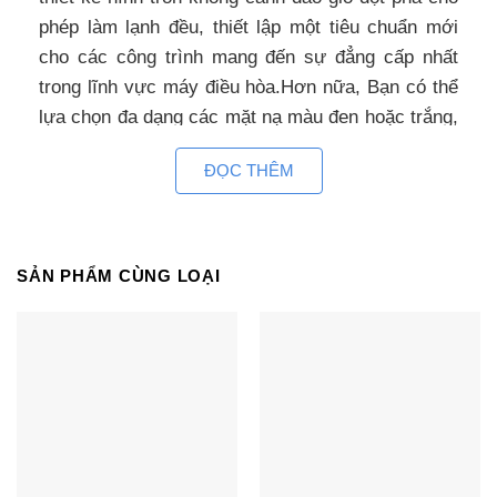
phép làm lạnh đều, thiết lập một tiêu chuẩn mới
cho các công trình mang đến sự đẳng cấp nhất
trong lĩnh vực máy điều hòa.Hơn nữa, Bạn có thể
lựa chọn đa dạng các mặt nạ màu đen hoặc trắng,
viền vuông hoặc tròn, tương ứng với không gian
ĐỌC THÊM
trần hoặc để lộ ra ngoài, và cũng phù hợp với các
vật liệu hoàn thiện như gỗ, bê tông, giấy dán
tường hoặc sơn, mang lại sự tinh tế trong phong
cách của mọi không gian nội thất.
SẢN PHẨM CÙNG LOẠI
Khả năng khuếch tán lạnh đều cho cả căn
phòng
Không giống như các hãng điều hòa Samsung âm
trần 4 hướng thổi truyền thống tạo ra những vùng
gió không đồng đều nơi mà gió lạnh không thể thổi
tới. Với máy điều hòa âm trần Samsung 360 thổi