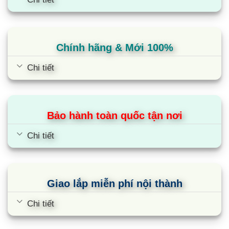
BTU này trực quan dễ dàng với nút xoay và nút
nhấn trên điều khiển từ xa đồng thời có thể theo
dõi dòng gió thông qua đèn LED tròn hiển thị.
Chính hãng & Mới 100%
Nhập khẩu điều hoà chính hãng từ Hàn
Chi tiết
Quốc
Samsung thương hiệu hàng đầu Hàn Quốc với lịch
sử gần 100 năm nổi tiếng Toàn Cầu với các sản
Bảo hành toàn quốc tận nơi
phẩm: Điện thoại Galaxy, Tivi, Tủ lạnh, máy giặt…
điều hòa. Samsung là nhà sản xuất tiên phong
Chi tiết
trong lĩnh vực công nghệ nhằm mang đến cho
người tiêu dùng những trải nghiệm và tiện ich
tốt nhất.Không giống như các sản phẩm khác của
Giao lắp miễn phí nội thành
Samsung được sản xuất nhập khẩu từ Thái Lan,
Trung Quốc…mà máy điều hòa âm trần Samsung
Chi tiết
24000BTU AC071KN4DKH/EU chính hãng được
sản xuất nhập khẩu nguyên chiếc từ chính đất