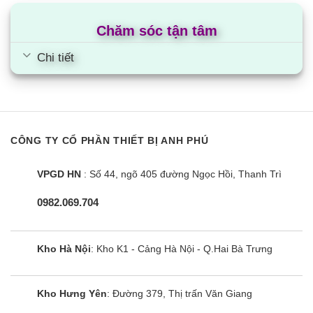
nước Hàn Quốc xinh đẹp mang đến cho người
Chăm sóc tận tâm
tiêu dùng sản phẩm chất lượng với tiêu chuẩn tốt
nhất.
Chi tiết
Bảo vệ môi trường
Điều hòa âm trần Samsung 2 chiều
inverter AC071KN4DKH/EU sử dụng môi chất làm
CÔNG TY CỔ PHẦN THIẾT BỊ ANH PHÚ
lạnh gas R410a máy sẽ làm lạnh nhanh hơn, tiết
kiệm điện hơn. Đồng thời gas R410A góp phần
VPGD HN
: Số 44, ngõ 405 đường Ngọc Hồi, Thanh Trì
bảo vệ môi trường vì không gây thủng tầng ozon.
0982.069.704
Cùng Chủ Đề:
Kho Hà Nội
: Kho K1 - Cảng Hà Nội - Q.Hai Bà Trưng
Kho Hưng Yên
: Đường 379, Thị trấn Văn Giang