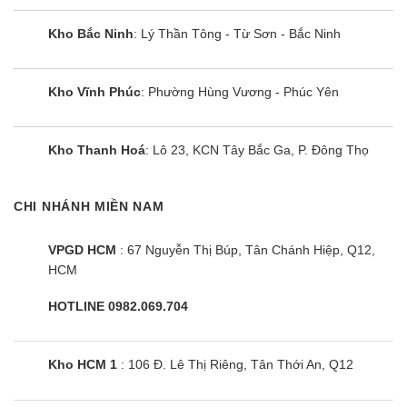
Kho Bắc Ninh
: Lý Thần Tông - Từ Sơn - Bắc Ninh
Kho Vĩnh Phúc
: Phường Hùng Vương - Phúc Yên
Kho Thanh Hoá
: Lô 23, KCN Tây Bắc Ga, P. Đông Thọ
Điều hòa Samsung
CHI NHÁNH MIỀN NAM
AC090KN4DKH/EU âm trần 360 2
chiều 30000BTU inverter
VPGD HCM
: 67 Nguyễn Thị Búp, Tân Chánh Hiệp, Q12,
HCM
HOTLINE 0982.069.704
Kho HCM 1
: 106 Đ. Lê Thị Riêng, Tân Thới An, Q12