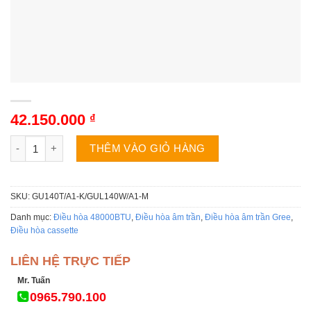
42.150.000
₫
Điều Hòa Âm Trần Gree GU140T/A1-K/GUL140W/A1-M 48000Btu 
THÊM VÀO GIỎ HÀNG
SKU:
GU140T/A1-K/GUL140W/A1-M
Danh mục:
Điều hòa 48000BTU
,
Điều hòa âm trần
,
Điều hòa âm trần Gree
,
Điều hòa cassette
LIÊN HỆ TRỰC TIẾP
Mr. Tuấn
0965.790.100