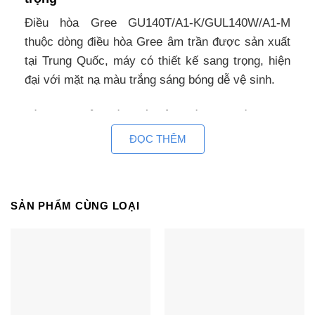
Điều hòa Gree GU140T/A1-K/GUL140W/A1-M
thuộc dòng điều hòa Gree âm trần được sản xuất
tại Trung Quốc, máy có thiết kế sang trọng, hiện
đại với mặt nạ màu trắng sáng bóng dễ vệ sinh.
Dàn lạnh của điều hòa âm trần 2 chiều Gree
GU140T/A1-K/GUL140W/A1-M có kích thước
ĐỌC THÊM
840x840x290 mm, có thể lắp đặt linh hoạt, không
chiếm không gian phòng. Dàn nóng nhỏ gọn với
kích thước chỉ 940x460x820 mm, có thể dễ dàng
SẢN PHẨM CÙNG LOẠI
bố trí không gian lắp đặt phù hợp.
Công suất 48000btu, điều hòa âm trần
cassette Gree 2 chiều GU140T/A1-
K/GUL140W/A1-M thích hợp lắp đặt cho những
không gian có diện tích dưới 75m2 như phòng