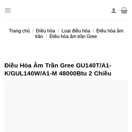
Skip
to
content
Trang chủ
/
Điều hòa
/
Loại điều hòa
/
Điều hòa âm
trần
/
Điều hòa âm trần Gree
Điều Hòa Âm Trần Gree GU140T/A1-
K/GUL140W/A1-M 48000Btu 2 Chiều