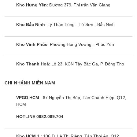
Kho Hưng Yên
: Đường 379, Thị trấn Văn Giang
Điều hòa âm trần 48000btu Gree GU140T/A1-
K/GUL140W/A1-M sử dụng gas R410A là môi chất
làm lạnh mới với cấu tạo phức tạp hơn gas R22.
Kho Bắc Ninh
: Lý Thần Tông - Từ Sơn - Bắc Ninh
Gas R410A đạt hiệu suất làm lạnh cao hơn
khoảng 1.6 lần so với gas R22, đồng nghĩa với tiết
Kho Vĩnh Phúc
: Phường Hùng Vương - Phúc Yên
kiệm năng lượng hơn. Ngoài ra, gas R410A khá
thân thiện với môi trường, không gây ảnh hưởng
Kho Thanh Hoá
: Lô 23, KCN Tây Bắc Ga, P. Đông Thọ
tới tầng Ozone và gây nên hiện tượng hiệu ứng
nhà kính.
CHI NHÁNH MIỀN NAM
Cùng Chủ Đề:
VPGD HCM
: 67 Nguyễn Thị Búp, Tân Chánh Hiệp, Q12,
HCM
HOTLINE 0982.069.704
Kho HCM 1
: 106 Đ. Lê Thị Riêng, Tân Thới An, Q12