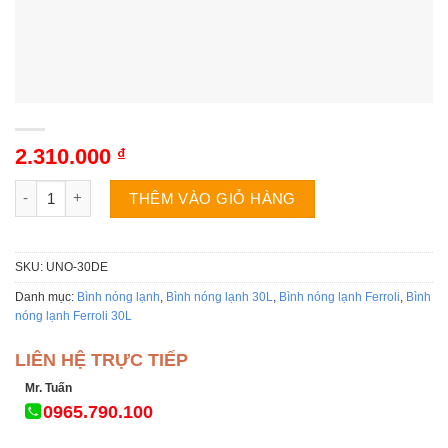
2.310.000
₫
Bình nóng lạnh Ferroli UNO-30DE | 30L ngang số lượng
THÊM VÀO GIỎ HÀNG
SKU:
UNO-30DE
Danh mục:
Bình nóng lạnh
,
Bình nóng lạnh 30L
,
Bình nóng lạnh Ferroli
,
Bình
nóng lạnh Ferroli 30L
LIÊN HỆ TRỰC TIẾP
Mr. Tuấn
0965.790.100